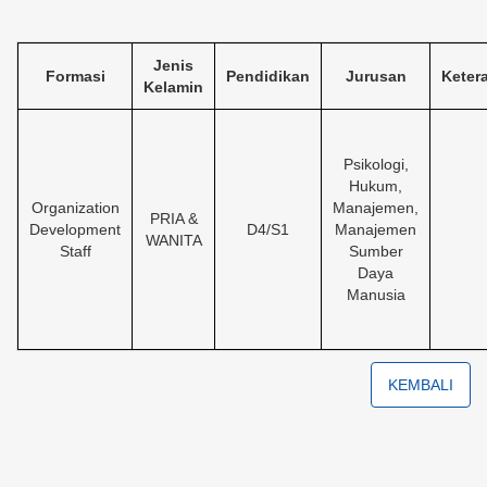
Jenis
Formasi
Pendidikan
Jurusan
Keter
Kelamin
Psikologi,
Hukum,
Organization
Manajemen,
PRIA &
Development
D4/S1
Manajemen
WANITA
Staff
Sumber
Daya
Manusia
KEMBALI