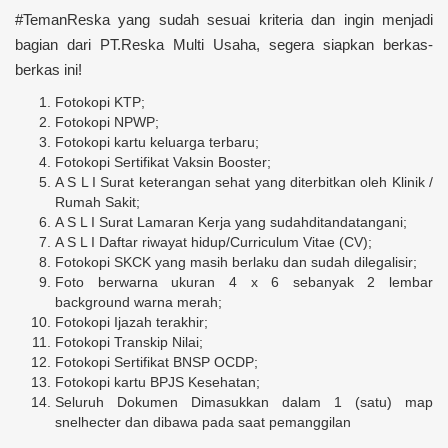
#TemanReska yang sudah sesuai kriteria dan ingin menjadi
bagian dari PT.Reska Multi Usaha, segera siapkan berkas-
berkas ini!
Fotokopi KTP;
Fotokopi NPWP;
Fotokopi kartu keluarga terbaru;
Fotokopi Sertifikat Vaksin Booster;
A S L I Surat keterangan sehat yang diterbitkan oleh Klinik /
Rumah Sakit;
A S L I Surat Lamaran Kerja yang sudahditandatangani;
A S L I Daftar riwayat hidup/Curriculum Vitae (CV);
Fotokopi SKCK yang masih berlaku dan sudah dilegalisir;
Foto berwarna ukuran 4 x 6 sebanyak 2 lembar
background warna merah;
Fotokopi Ijazah terakhir;
Fotokopi Transkip Nilai;
Fotokopi Sertifikat BNSP OCDP;
Fotokopi kartu BPJS Kesehatan;
Seluruh Dokumen Dimasukkan dalam 1 (satu) map
snelhecter dan dibawa pada saat pemanggilan